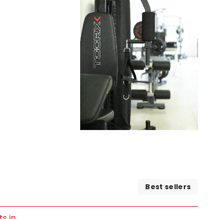
Best sellers
s in