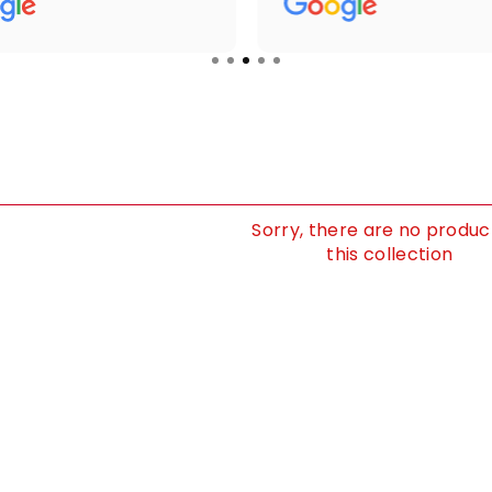
cias.
sempre apoio e
esclarecimento por pa
dum elemento da marc
me avisou que a enco
demoraria umas duas a
semanas, porque os
equipamentos vinham 
Itália! E assim foi. A eq
Sorry, there are no product
que veio fazer a mont
this collection
foi super profissional,
demorou exatamente 
tempo que me dissera
iam demorar a montar
equipamentos. O sr Ma
explicou como tudo
funcionava e mostrou-
disponível para tirar d
se necessário. Portanto