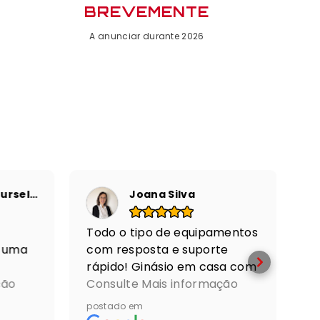
BREVEMENTE
A anunciar durante 2026
Club M - MoveYourselfMore
Joana Silva
Todo o tipo de equipamentos
Q
, uma
com resposta e suporte
a
rápido! Ginásio em casa com
M
ls,
ção
toda a qualidade!
Consulte Mais informação
T
C
PT. No
Recomendo
e
postado em
po
, tive
p