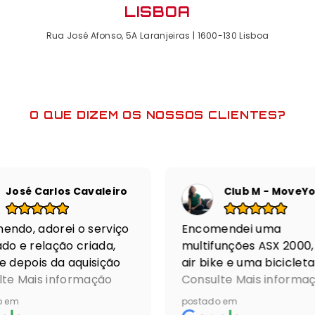
LISBOA
Rua José Afonso, 5A Laranjeiras | 1600-130 Lisboa
O QUE DIZEM OS NOSSOS CLIENTES?
José Carlos Cavaleiro
ndo, adorei o serviço
Encomendei uma
do e relação criada,
multifunções ASX 2000
e depois da aquisição
air bike e uma bicicleta
quipamentos.
lte Mais informação
estática e duas wall bal
Consulte Mais informa
sionais atentos às
para o meu estudio de 
o em
postado em
s necessidades e
pricesso da encomenda