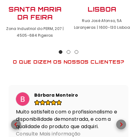
SANTA MARIA
LISBOA
DA FEIRA
Rua José Afonso, 5A
Laranjeiras | 1600-130 Lisboa
Zona Industrial do PERM, 207 |
4505-684 Pigeiros
O QUE DIZEM OS NOSSOS CLIENTES?
Patrícia Lobo
issionalismo e
Muito bom! Um serviço de quali
da, e com a
Cumpre o que promete!
quiri.
postado em
os e simpáticos