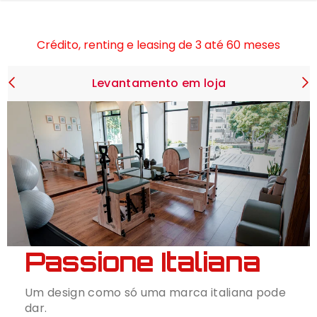
SALTAR PARA O CONTEÚDO
4,8 estrelas de classificação Google
Crédito, renting e leasing de 3 até 60 meses
Showrooms em Lisboa e Santa Mª da Feira
Levantamento em loja
4,8 estrelas de classificação Google
Crédito, renting e leasing de 3 até 60 meses
Showrooms em Lisboa e Santa Mª da Feira
4,8 estrelas de classificação Google
Passione Italiana
Um design como só uma marca italiana pode
dar.